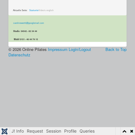
Aktuelle Seite:
Startseite
Video's english
carolinewert3@googlemail.com
Studio 04542 - 82 34 44
Mobil 0151 - 46 44 74 15
© 2026 Online Pilates
Impressum
Login/Logout
Back to Top
Datenschutz
J! Info
Request
Session
Profile
Queries